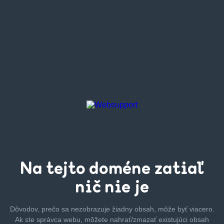
Na tejto
doméne zatiaľ
nič nie je
Dôvodov, prečo sa nezobrazuje žiadny obsah, môže byť
viacero.
Ak ste správca webu, môžete nahrať/zmazať
existujúci obsah